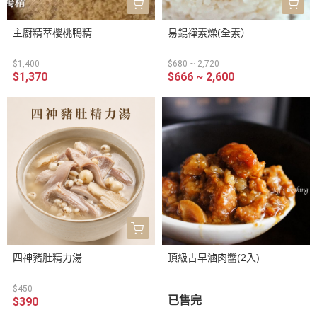
主廚精萃櫻桃鴨精
易錕禪素燥(全素）
$1,400
$680 ~ 2,720
$1,370
$666 ~ 2,600
四神豬肚精力湯
頂級古早滷肉醬(2入)
$450
已售完
$390