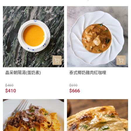
晶采朝陽湯(蛋奶素)
泰式椰奶雞肉紅咖哩
$460
$690
$410
$666