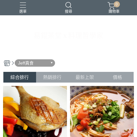
0
選單
搜尋
購物車
易錕茶堂 x 料理哲學家
書
東方美人
Jeff真食
綜合排行
熱銷排行
最新上架
價格