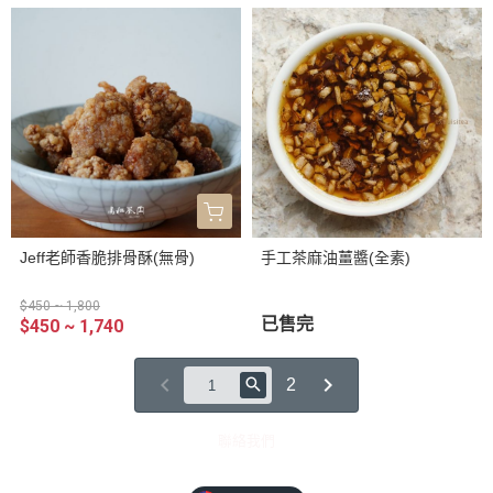
Jeff老師香脆排骨酥(無骨)
手工茶麻油薑醬(全素)
$450 ~ 1,800
已售完
$450 ~ 1,740
2
聯絡我們