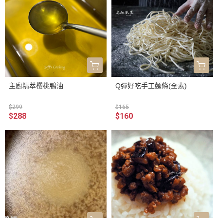
主廚精萃櫻桃鴨油
Q彈好吃手工麵條(全素)
$299
$165
$288
$160