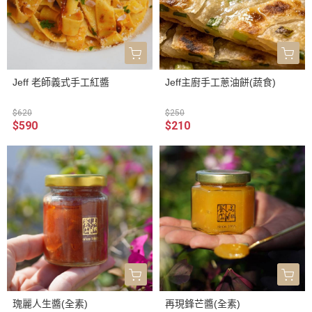
Jeff 老師義式手工紅醬
Jeff主廚手工蔥油餅(蔬食)
$620
$250
$590
$210
瑰麗人生醬(全素)
再現鋒芒醬(全素)