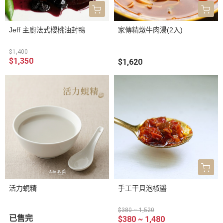
Jeff 主廚法式櫻桃油封鴨
家傳精燉牛肉湯(2入)
$1,400
$1,350
$1,620
活力蜆精
手工干貝泡椒醬
$380 ~ 1,520
已售完
$380 ~ 1,480