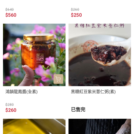
$640
$260
$560
$250
鴻韻龍鳳醬(全素)
黑糖紅豆紫米薏仁粥(素)
$280
已售完
$260