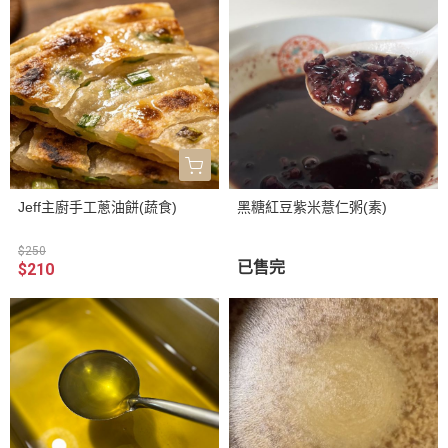
Jeff主廚手工蔥油餅(蔬食)
黑糖紅豆紫米薏仁粥(素)
$250
已售完
$210