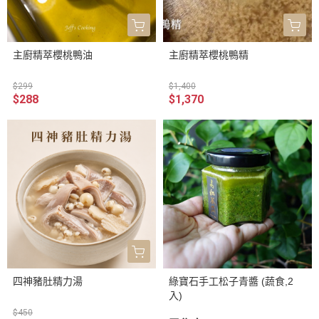
主廚精萃櫻桃鴨油
主廚精萃櫻桃鴨精
$299
$1,400
$288
$1,370
四神豬肚精力湯
綠寶石手工松子青醬 (蔬食,2
入)
$450