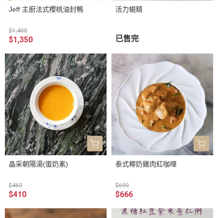
Jeff 主廚法式櫻桃油封鴨
活力蜆精
$1,400
已售完
$1,350
晶采朝陽湯(蛋奶素)
泰式椰奶雞肉紅咖哩
$460
$690
$410
$666