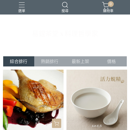
0
選單
搜尋
購物車
易錕茶堂 x 料理哲學家
書
東方美人
綜合排行
熱銷排行
最新上架
價格