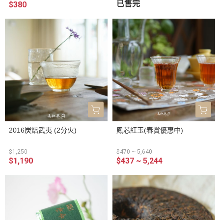
已售完
$380
2016炭焙武夷 (2分火)
鳳芯紅玉(春賞優惠中)
$1,250
$470 ~ 5,640
$1,190
$437 ~ 5,244