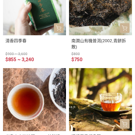
清香四季春
南澗山有機普洱(2002,青餅拆
散)
$900 ~ 3,600
$800
$855 ~ 3,240
$750