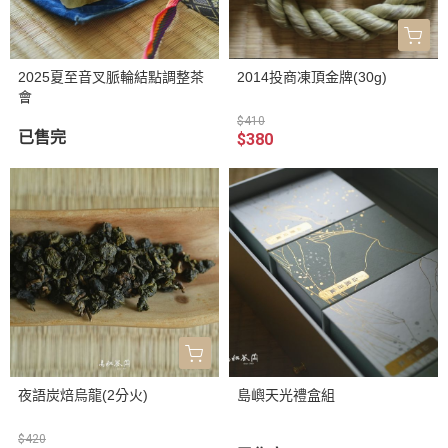
2025夏至音叉脈輪結點調整茶
2014投商凍頂金牌(30g)
會
$410
已售完
$380
夜語炭焙烏龍(2分火)
島嶼天光禮盒組
$420