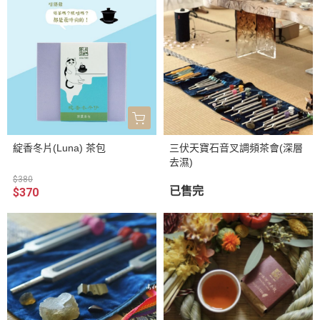
綻香冬片(Luna) 茶包
三伏天寶石音叉調頻茶會(深層
去濕)
$380
已售完
$370