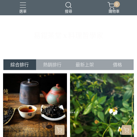
0
選單
搜尋
購物車
易錕茶堂 x 料理哲學家
書
東方美人
綜合排行
熱銷排行
最新上架
價格