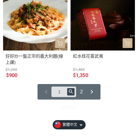
好好炒一盤正宗的義大利麵(線
紅水桂花窨武夷
上課)
$1,200
$1,400
$900
$1,350
2
聯絡我們
繁體中文