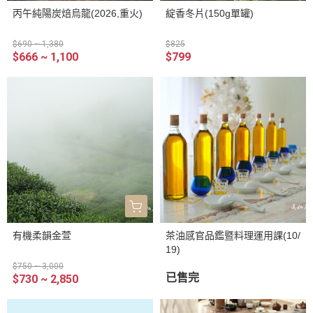
丙午純陽炭焙烏龍(2026,重火)
綻香冬片(150g單罐)
$690 ~ 1,380
$825
$666 ~ 1,100
$799
有機柔韻金萱
茶油感官品鑑暨料理運用課(10/
19)
$750 ~ 3,000
已售完
$730 ~ 2,850