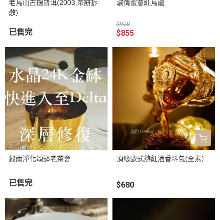
老烏山古樹普洱(2003,茶餅拆
濃情蜜意紅烏龍
散)
$900
已售完
$855
穀雨淨化頌缽老茶會
頂級歐式熱紅酒香料包(全素）
已售完
$680