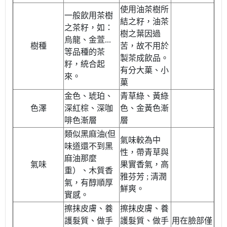
使用油茶樹所
一般飲用茶樹
結之籽，油茶
之茶籽，如：
樹之葉因過
烏龍、金萱...
樹種
苦，故不用於
等品種的茶
製茶成飲品。
籽，統合起
有分大菓、小
來。
菓
金色、琥珀、
青草綠、黃綠
色澤
深紅棕、深咖
色、金黃色漸
啡色漸層
層
類似黑麻油(但
氣味較為中
味道還不到黑
性，帶青草與
麻油那麼
氣味
果實香氣，高
重）、
木質香
雅芬芳 ; 清潤
氣，有醇順厚
鮮爽。
實感。
擦抹皮膚、養
擦抹皮膚、養
護髮質、做手
護髮質、做手
用在臉部僅