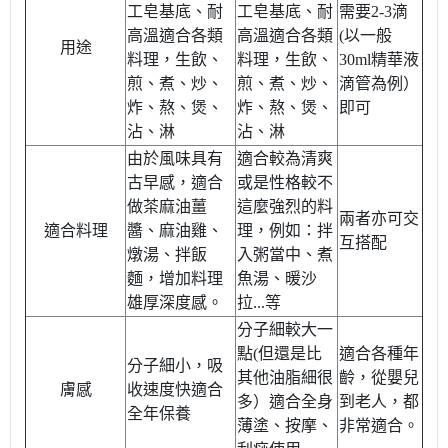
工皂基底、耐
工皂基底、耐
需要2-3滴
高溫適合各類
高溫適合各類
(以一般
用途
料理，生飲、
料理，生飲、
30ml精華液
煎、煮、炒、
煎、煮、炒、
滴管為例）
炸、熬、煲、
炸、熬、煲、
即可
沾、淋
沾、淋
由於風味具有
適合較為清爽
古早感，適合
或是性格較不
做茶麻油薑
這麼強烈的料
兩者亦可交
適合料理
醬、麻油雞、
理，例如：拌
互搭配
燉湯、拌飯
入粥當中、煮
麵，增加料理
魚湯、暖沙
雄厚深度感。
拉...等
分子細較大一
點(但還是比
適合各種年
分子細小，吸
其他油脂細很
齡，從嬰兒
膚感
收速度快適合
多）適合全身
到老人，都
全年保養
薄塗、按摩、
非常適合。