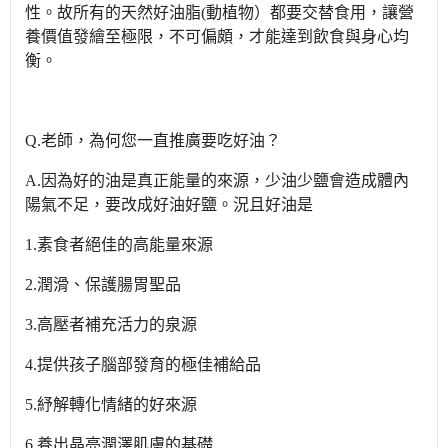
性。故所有的天然好油脂(動植物）都要交替食用，讓營
養價值發繪至極限，不可偏頗，才能達到飲食與身心均
衡。
Q.老師，為何您一直推廣要吃好油？
A.因為好的油是真正能量的來源，少油少鹽會造成體內
陽氣不足，要改成好油好鹽。況且好油是
1.素食者絕佳的高能量來源
2.潤滑、保護腸胃聖品
3.高壓者補充活力的泉源
4.提供孩子腦部發育的極佳補給品
5.紓解轉化情緒的好來源
6.養出晶亮潤澤肌膚的基礎