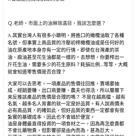
Ｑ.老師，市面上的油
琳琅滿目，我該怎麼選？
A.
其實台灣人有很多小聰明，將進口的橄欖油取了各種
名號，但事實上高品質的冷壓初榨橄欖油或是任何好的
油在原產地本身亦有一定的行情，即使在台灣產的茶
油、麻油甚至花生油都是一樣的。去想想，你要榨出一
斤花生油，需要多少的花生原料？耗損比例...等等，大概
就會知道零售價是否合理？
大家可以去思考，一項產品的售價往回推，賣場要抽
成、經銷要賺、出口商要賺、農夫也得活，所以層層下
來反推該產品的售價是合理的嗎？ 不是在越高檔、越有
名氣、越多名人背書的就一定是好品質。有人說高價未
必有高品質，的確如此，但好品質的東西一定都會有很
紮實的基礎成本，因此也不會過於便宜。
油是身體最直得投資的一項食材之一，因為再怎麼貴都
不會比藥物貴，但影響卻是由內而為，甚為巨大。