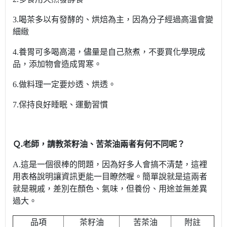
3.喝茶多以有發酵的、烘焙為主，因為分子經過高溫會變
細緻
4.養胃可多喝高湯，儘量是自己熬煮，不要買化學現成
品，添加物會造成胃寒。
6.做料理一定要炒透、烘透。
7.保持良好睡眠、運動習慣
Ｑ.老師，請教茶籽油、苦茶油兩者有何不同呢？
A.這是一個很棒的問題，因為好多人會搞不清楚，這裡
用表格說明讓資訊更能一目瞭然喔。簡單說就是這兩者
就是親戚，差別在顏色、氣味，但養份、用途並無差異
過大。
品項
茶籽油
苦茶油
附註