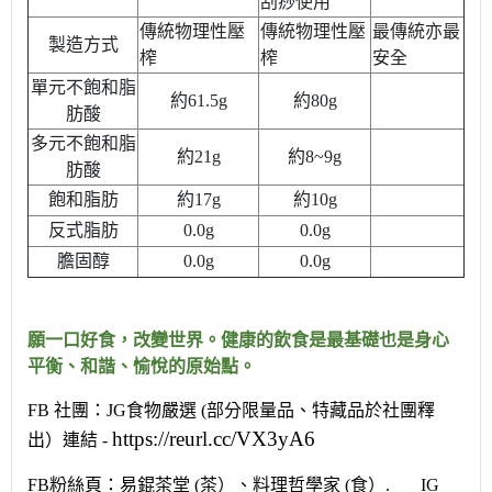
刮痧使用
傳統物理性壓
傳統物理性壓
最傳統亦最
製造方式
榨
榨
安全
單元不飽和脂
約61.5g
約80g
肪酸
多元不飽和脂
約21g
約8~9g
肪酸
飽和脂肪
約17g
約10g
反式脂肪
0.0g
0.0g
膽固醇
0.0g
0.0g
願一口好食，改變世界。健康的飲食是最基礎也是身心
平衡、和諧、愉悅的原始點。
FB 社團：JG食物嚴選 (部分限量品、特藏品於社團釋
https://reurl.cc/VX3yA6
出）連結 -
FB粉絲頁：易錕茶堂 (茶）、料理哲學家 (食）.
IG