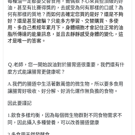
每種油一定都要交替食用，爾偶狠下心來買些頂級的好
油，甚至有比賽得獎的，去感受為何有那樣的口感？為
何有那樣的質地？
而如何去確定您買的是好？還是不夠
好？還是甚至被騙？只能多方學習、交替購買、多使
用、多自己煮經年累月下，身體細胞才會記住正常的油
脂所傳達的能量訊息，並且去靜靜感受身體的變化，這
才是唯一的答案。
Ｑ.老師，您一開始說油對於腸胃道很重要，我們還有什
麼方式能讓腸胃更健康呢？
A.我們的腸道中生活著數萬億的微生物，所以要多食用
讓腸胃好吸收、好分解、好消化運作無負擔的食物。
因此要謹記
1.飲食多樣均衡，因為每個微生物群對不同食物需求不
同，因此攝入多種營養，可以改善腸道健康
2.多食用天然發酵食