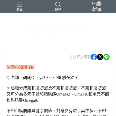
0
選單
搜尋
購物車
易錕茶堂 x 料理哲學家
書
東方美人
分享文章到
油品小知識 TIP
Q.老師，請問
Omega3、6、9區別在於？
A.油脂分成飽和脂肪酸及不飽和脂肪酸，不飽和脂肪酸
又可分為多元不飽和脂肪酸Omega3、Omega6和單元不飽
和脂肪酸Omega9.
不飽和脂肪酸具健康價值，對身體有益；其中多元不飽