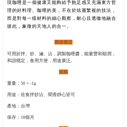
現咖哩是一個健康又能夠給予飽足感又充滿東方哲
理的好料理。咖哩的美，不在於炫麗繁複的技法，
而是對每一樣材料的細心觀察，耐心且透徹地融合
彼此，象徵的天地人的合一。
用途廣泛
可用於拌、炒、滷、沾，調製咖哩醬，能量豐和順潤，
和諧穩定，食用方便，用途廣泛。
規格
重量：50 + -1g
用途：佐食拌炒沾、聞香靜心皆可
產地：台灣
保存：18個月