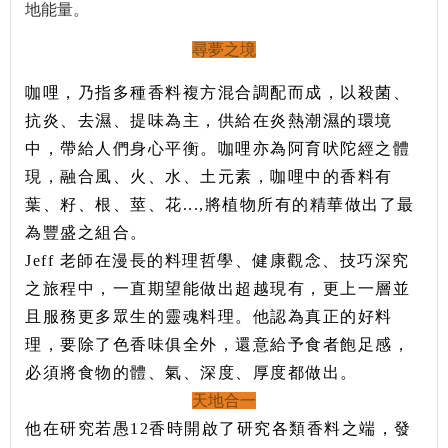
地能量。
尋夢之境
咖哩，乃指多種香料複方混合調配而成，以殺菌、
抗炎、去濕、提味為主，供給在炎熱潮濕的環境
中，帶給人們身心平衡。咖哩亦為阿育吠陀經之體
現，融合風、火、水、土元素，咖哩中的香料有
葉、籽、根、莖、花...,將植物所有的精華做出了最
為豐盛之組合。
Jeff 老師在漫長的料理哲學、健康觀念、技巧深究
之旅程中，一直期望能做出超越現有，更上一層並
且服務更多眾生的靈魂料理。他認為真正的好料
理，要除了色香味俱全外，還意給予食者飽足感，
必須將食物的體、氣、深度、厚度都做出。
天地合一
他在研究若愚12香時開啟了研究各類香料之端，發