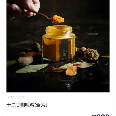
SKU：
P23
十二香咖哩粉(全素）